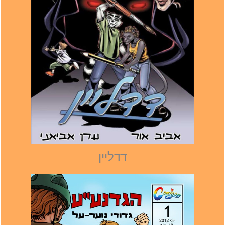
דדליין