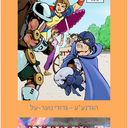
הגדנע"ע – גדודי נוער-על